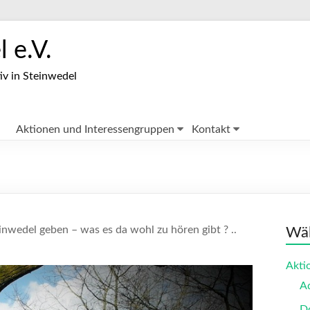
 e.V.
iv in Steinwedel
Aktionen und Interessengruppen
Kontakt
nwedel geben – was es da wohl zu hören gibt ? ..
Wäh
Akti
A
Do