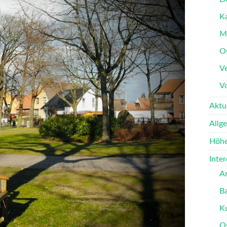
K
M
O
Ve
V
Aktu
Allg
Höhe
Inte
A
B
K
O