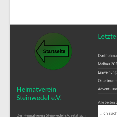
Letzte
Dorfflohma
Maibau 20
Einweihung
Osterbrunn
Heimatverein
Advent- un
Steinwedel e.V.
Alle Seiten
Der Heimatverein Steinwedel e.V. setzt sich