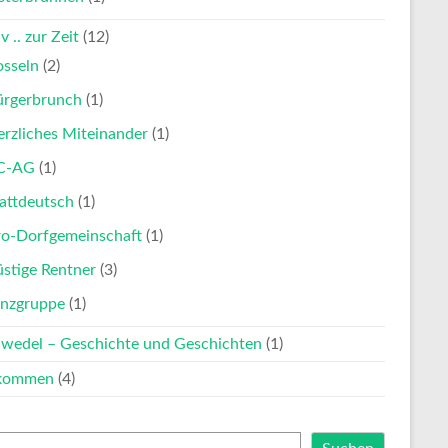
v .. zur Zeit
(12)
osseln
(2)
ürgerbrunch
(1)
rzliches Miteinander
(1)
C-AG
(1)
attdeutsch
(1)
ro-Dorfgemeinschaft
(1)
stige Rentner
(3)
anzgruppe
(1)
nwedel – Geschichte und Geschichten
(1)
lkommen
(4)
en