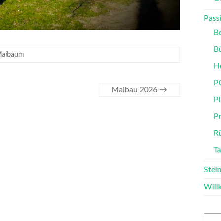
Passi
B
B
aibaum
He
P
Maibau 2026
→
Pl
P
Rü
T
Stei
Wil
Such