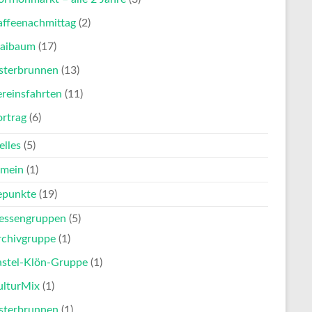
affeenachmittag
(2)
aibaum
(17)
sterbrunnen
(13)
reinsfahrten
(11)
ortrag
(6)
elles
(5)
emein
(1)
punkte
(19)
ressengruppen
(5)
rchivgruppe
(1)
astel-Klön-Gruppe
(1)
ulturMix
(1)
sterbrunnen
(1)