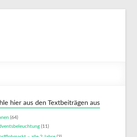
le hier aus den Textbeiträgen aus
onen
(64)
dventsbeleuchtung
(11)
rfflohmarkt – alle 2 Jahre
(3)