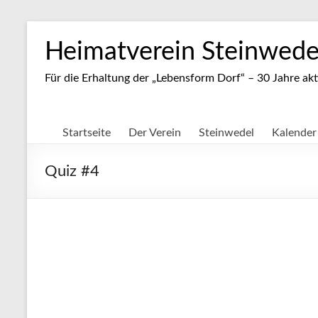
Zum
Inhalt
Heimatverein Steinwedel
springen
Für die Erhaltung der „Lebensform Dorf“ – 30 Jahre akt
Startseite
Der Verein
Steinwedel
Kalender
Quiz #4