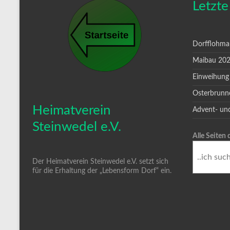
Letzte
Dorfflohma
Maibau 20
Einweihung
Osterbrunn
Heimatverein
Advent- un
Steinwedel e.V.
Alle Seiten
Der Heimatverein Steinwedel e.V. setzt sich
für die Erhaltung der „Lebensform Dorf“ ein.