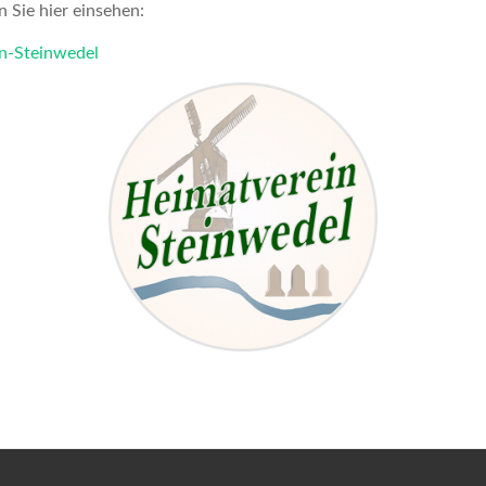
 Sie hier einsehen:
n-Steinwedel