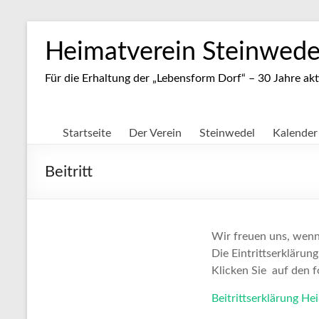
Zum
Inhalt
Heimatverein Steinwedel
springen
Für die Erhaltung der „Lebensform Dorf“ – 30 Jahre akt
Startseite
Der Verein
Steinwedel
Kalender
Beitritt
Wir freuen uns, wenn 
Die Eintrittserklärun
Klicken Sie auf den f
Beitrittserklärung He