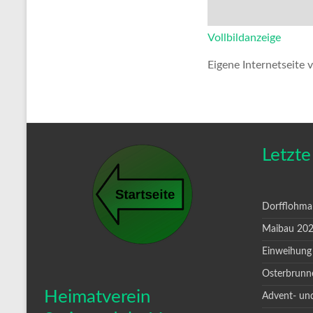
Vollbildanzeige
Eigene Internetseite 
Letzte
Dorfflohma
Maibau 20
Einweihung
Osterbrunn
Heimatverein
Advent- un