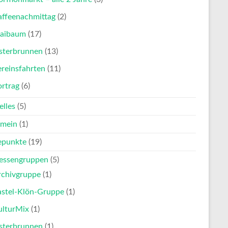
affeenachmittag
(2)
aibaum
(17)
sterbrunnen
(13)
reinsfahrten
(11)
ortrag
(6)
elles
(5)
emein
(1)
punkte
(19)
ressengruppen
(5)
rchivgruppe
(1)
astel-Klön-Gruppe
(1)
ulturMix
(1)
sterbrunnen
(1)