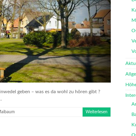
K
M
O
Ve
V
Aktu
Allg
Höhe
inwedel geben – was es da wohl zu hören gibt ?
Inte
…
A
aibaum
Weiterlesen
B
K
O