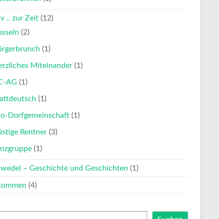
v .. zur Zeit
(12)
osseln
(2)
ürgerbrunch
(1)
rzliches Miteinander
(1)
C-AG
(1)
attdeutsch
(1)
ro-Dorfgemeinschaft
(1)
stige Rentner
(3)
anzgruppe
(1)
nwedel – Geschichte und Geschichten
(1)
lkommen
(4)
en