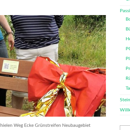
Passi
B
B
He
P
Pl
P
Rü
T
Stei
Wil
Thielen Weg Ecke Grünstreifen Neubaugebiet
Such