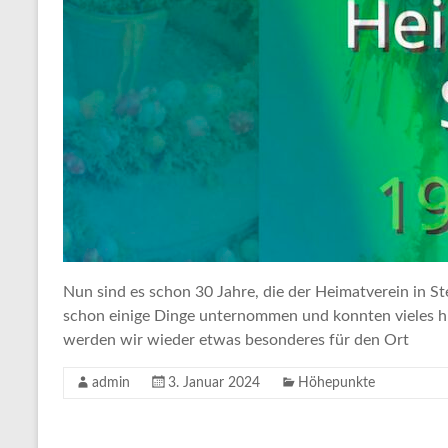
Nun sind es schon 30 Jahre, die der Heimatverein in S
schon einige Dinge unternommen und konnten vieles hi
werden wir wieder etwas besonderes für den Ort
admin
3. Januar 2024
Höhepunkte