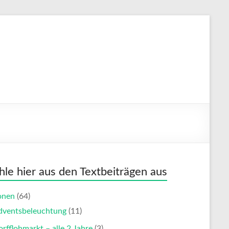
le hier aus den Textbeiträgen aus
onen
(64)
dventsbeleuchtung
(11)
rfflohmarkt – alle 2 Jahre
(3)