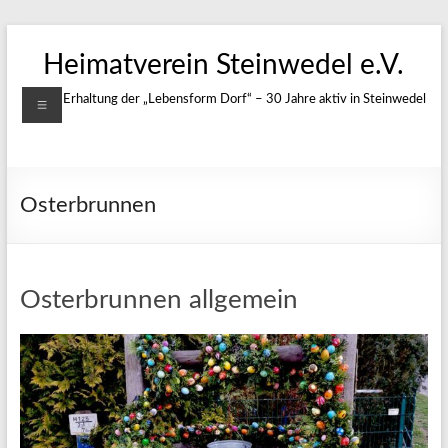
Zum
Inhalt
Heimatverein Steinwedel e.V.
springen
Menü
Für die Erhaltung der „Lebensform Dorf“ – 30 Jahre aktiv in Steinwedel
Osterbrunnen
Osterbrunnen allgemein