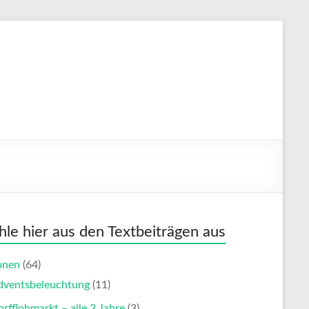
le hier aus den Textbeiträgen aus
onen
(64)
dventsbeleuchtung
(11)
rfflohmarkt – alle 2 Jahre
(3)