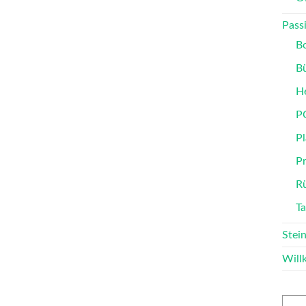
Passi
B
B
He
P
Pl
P
Rü
T
Stei
Wil
Such