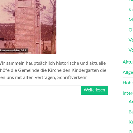
K
M
O
Ve
V
Aktu
r sammeln hauptsächlich historische und aktuelle
nhöfe die Gemeinde die Kirche den Kindergarten die
Allg
en uns mit alten Verträgen, Schriftverkehr
Höhe
Weiterlesen
Inte
A
B
K
O