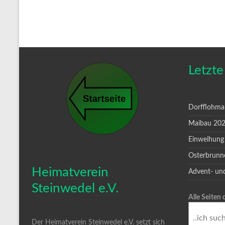
Letzte
Dorfflohma
Maibau 20
Einweihung
Osterbrunn
Heimatverein
Advent- un
Steinwedel e.V.
Alle Seiten
Der Heimatverein Steinwedel e.V. setzt sich