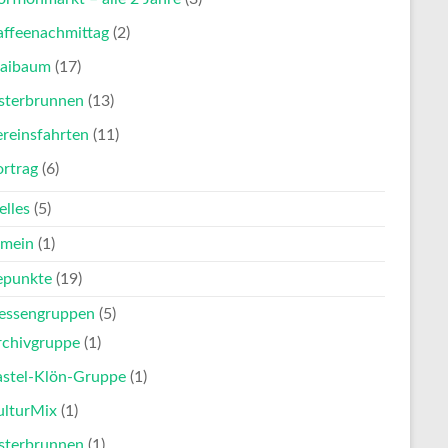
affeenachmittag
(2)
aibaum
(17)
sterbrunnen
(13)
reinsfahrten
(11)
ortrag
(6)
elles
(5)
emein
(1)
punkte
(19)
ressengruppen
(5)
rchivgruppe
(1)
astel-Klön-Gruppe
(1)
ulturMix
(1)
sterbrunnen
(1)