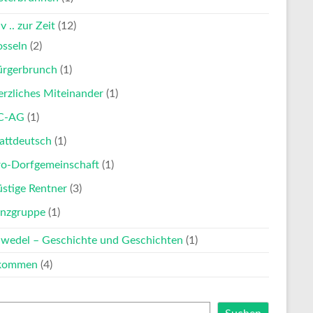
v .. zur Zeit
(12)
osseln
(2)
ürgerbrunch
(1)
rzliches Miteinander
(1)
C-AG
(1)
attdeutsch
(1)
ro-Dorfgemeinschaft
(1)
stige Rentner
(3)
anzgruppe
(1)
nwedel – Geschichte und Geschichten
(1)
lkommen
(4)
en