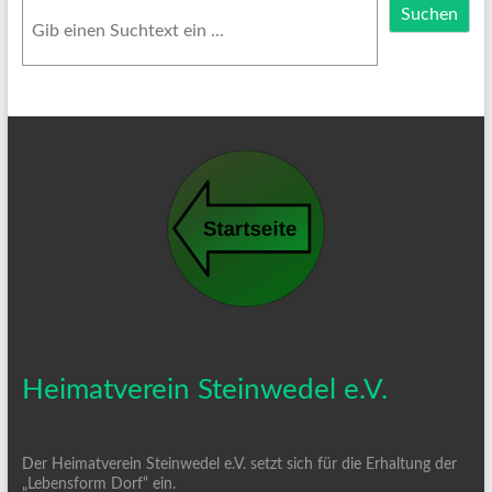
Suchen
Suchen
Heimatverein Steinwedel e.V.
Der Heimatverein Steinwedel e.V. setzt sich für die Erhaltung der
„Lebensform Dorf“ ein.