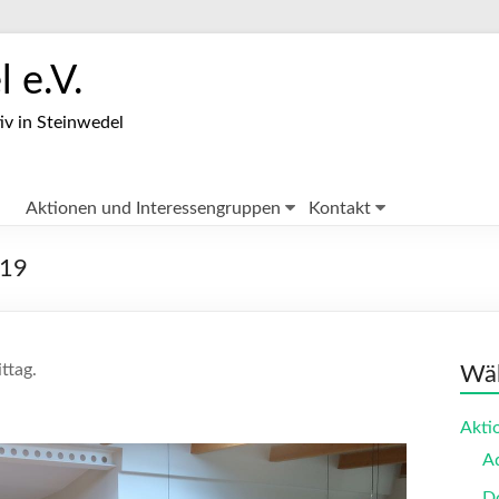
 e.V.
iv in Steinwedel
Aktionen und Interessengruppen
Kontakt
019
ttag.
Wäh
Akti
A
Do