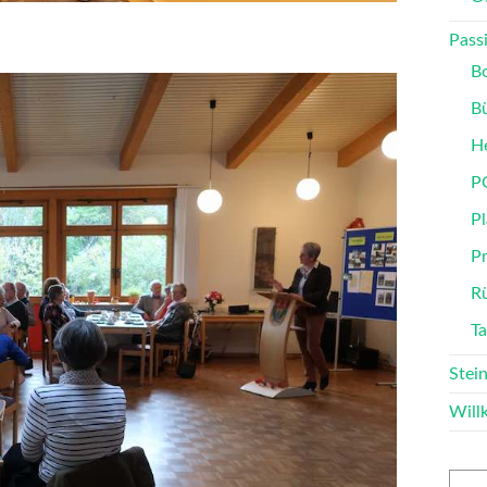
Passi
B
B
He
P
Pl
P
Rü
T
Stei
Wil
Such