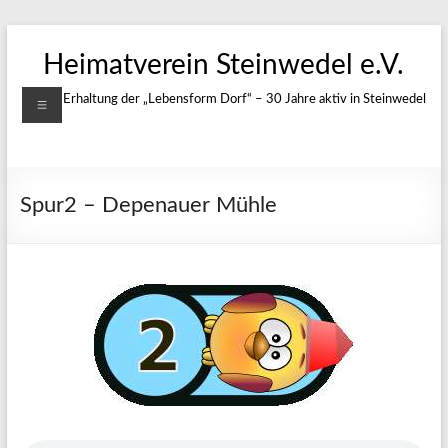
Zum
Inhalt
Heimatverein Steinwedel e.V.
springen
Menü
Für die Erhaltung der „Lebensform Dorf“ – 30 Jahre aktiv in Steinwedel
Spur2 – Depenauer Mühle