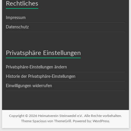
Rechtliches
Impressum
Datenschutz
Privatsphäre Einstellungen
Privatsphäre-Einstellungen ändern
Historie der Privatsphäre-Einstellungen
Einwilligungen widerrufen
Copyright © 2026
Heimatverein Steinwedel e.V.
. Alle Rechte vorbehalten.
Theme
Spacious
von ThemeGrill. Powered by:
WordPress
.