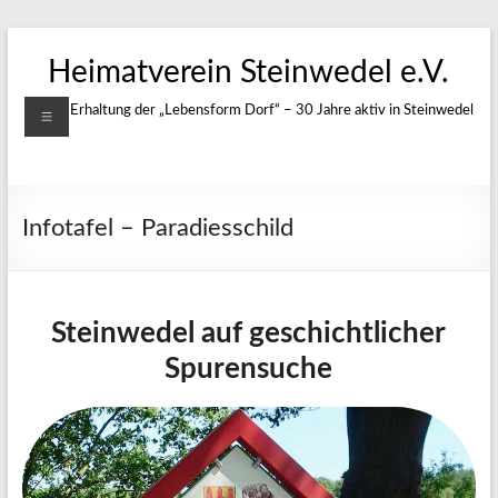
Zum
Inhalt
Heimatverein Steinwedel e.V.
springen
Menü
Für die Erhaltung der „Lebensform Dorf“ – 30 Jahre aktiv in Steinwedel
Infotafel – Paradiesschild
Steinwedel auf geschichtlicher
Spurensuche