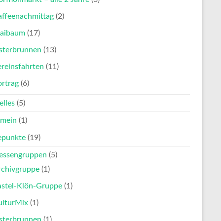
affeenachmittag
(2)
aibaum
(17)
sterbrunnen
(13)
reinsfahrten
(11)
ortrag
(6)
elles
(5)
emein
(1)
punkte
(19)
ressengruppen
(5)
rchivgruppe
(1)
astel-Klön-Gruppe
(1)
ulturMix
(1)
sterbrunnen
(1)