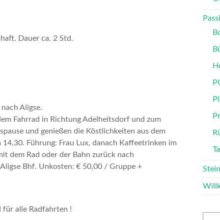
Passi
B
haft. Dauer ca. 2 Std.
B
He
P
Pl
 nach Aligse.
P
 dem
Fahrrad
in Richtung Adelheitsdorf und zum
spause und genießen die Köstlichkeiten aus dem
Rü
 14,30. Führung: Frau Lux, danach
Kaffeetrinken im
T
mit dem Rad oder der Bahn zurück nach
 Aligse Bhf.
Unkosten: € 50,00 / Gruppe +
Stei
Wil
 für alle Radfahrten !
Such