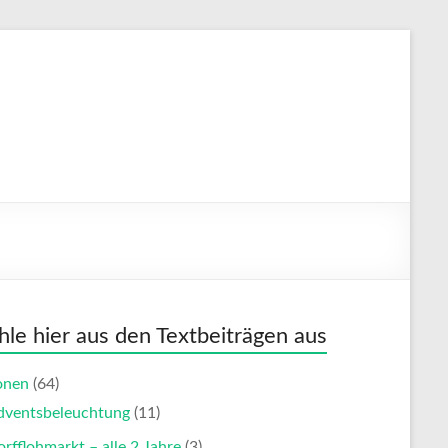
le hier aus den Textbeiträgen aus
onen
(64)
dventsbeleuchtung
(11)
rfflohmarkt – alle 2 Jahre
(3)