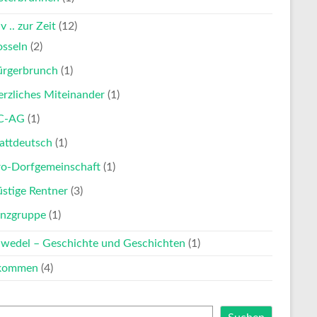
v .. zur Zeit
(12)
osseln
(2)
ürgerbrunch
(1)
rzliches Miteinander
(1)
C-AG
(1)
attdeutsch
(1)
ro-Dorfgemeinschaft
(1)
stige Rentner
(3)
anzgruppe
(1)
nwedel – Geschichte und Geschichten
(1)
lkommen
(4)
en