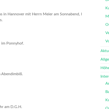
K
ms
in Hannover mit Herrn
Meier am Sonnabend, l
M
s.
O
Ve
V
 im Ponnyhof.
Aktu
Allg
Höhe
 Abendimbiß.
Inte
A
B
K
Uhr am D.G.H.
O