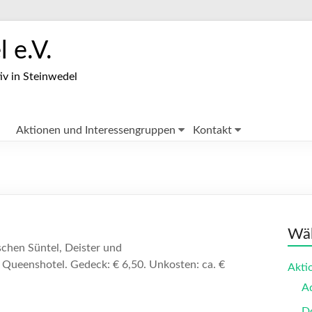
 e.V.
iv in Steinwedel
Aktionen und Interessengruppen
Kontakt
Wäh
schen Süntel, Deister und
m Queenshotel.
Gedeck: € 6,50. Unkosten: ca. €
Akti
A
Do