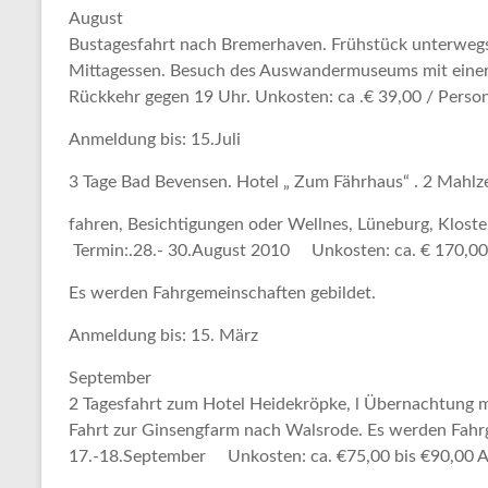
August
Bustagesfahrt nach Bremerhaven.
Frühstück unterweg
Mittagessen. Besuch des
Auswandermuseums
mit eine
Rückkehr gegen 19 Uhr.
Unkosten: ca .€ 39,00 / Person
Anmeldung bis: 15.Juli
3 Tage Bad Bevensen.
Hotel „ Zum Fährhaus“ . 2 Mahlze
fahren, Besichtigungen oder Wellnes, Lüneburg, Kloste
Termin:.28.- 30.August 2010
Unkosten: ca. € 170,00
Es werden Fahrgemeinschaften gebildet.
Anmeldung bis: 15. März
September
2 Tagesfahrt zum Hotel Heidekröpke,
l Übernachtung m
Fahrt zur Ginsengfarm nach Walsrode. Es
werden Fahrg
17.-18.September Unkosten: ca. €75,00 bis €90,00 A