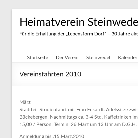
Zum
Inhalt
Heimatverein Steinwedel
springen
Für die Erhaltung der „Lebensform Dorf“ – 30 Jahre akt
Startseite
Der Verein
Steinwedel
Kalender
Vereinsfahrten 2010
März
Stadtteil-Studienfahrt
mit Frau Eckardt.
Adelssitze zwi
Bückebergen.
Nachmittags ca. 3-4 Std. Kaffetrinken i
15,00 / Person. Termin: 26.März um 13 Uhr am D.G.H.
Anmeldung bis:.15.März.2010