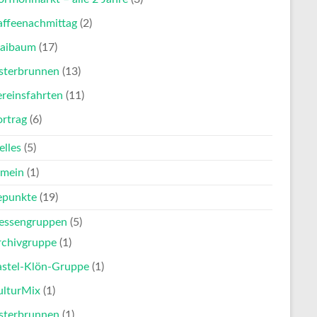
affeenachmittag
(2)
aibaum
(17)
sterbrunnen
(13)
reinsfahrten
(11)
ortrag
(6)
elles
(5)
emein
(1)
punkte
(19)
ressengruppen
(5)
rchivgruppe
(1)
astel-Klön-Gruppe
(1)
ulturMix
(1)
sterbrunnen
(1)