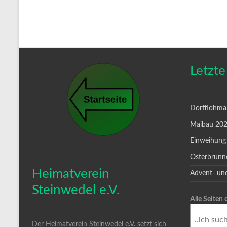
Letzte
Dorfflohma
Maibau 20
Einweihung
Osterbrunn
Heimatverein
Advent- un
Steinwedel e.V.
Alle Seiten
Der Heimatverein Steinwedel e.V. setzt sich