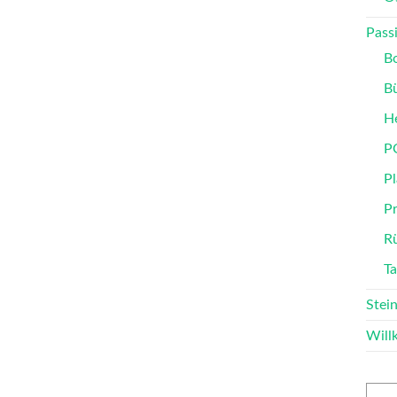
Passi
B
B
He
P
Pl
P
Rü
T
Stei
Wil
Such