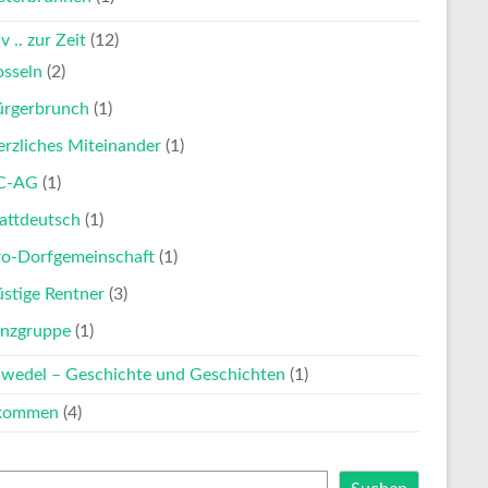
v .. zur Zeit
(12)
osseln
(2)
ürgerbrunch
(1)
rzliches Miteinander
(1)
C-AG
(1)
attdeutsch
(1)
ro-Dorfgemeinschaft
(1)
stige Rentner
(3)
anzgruppe
(1)
nwedel – Geschichte und Geschichten
(1)
lkommen
(4)
en