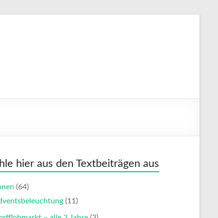
le hier aus den Textbeiträgen aus
onen
(64)
dventsbeleuchtung
(11)
rfflohmarkt – alle 2 Jahre
(3)