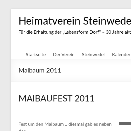
Zum
Inhalt
Heimatverein Steinwedel
springen
Für die Erhaltung der „Lebensform Dorf“ – 30 Jahre akt
Startseite
Der Verein
Steinwedel
Kalender
Maibaum 2011
MAIBAUFEST 2011
Fest um den Maibaum .. diesmal gab es neben