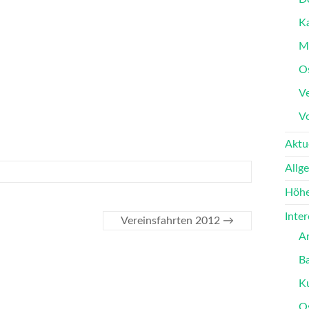
K
M
O
Ve
V
Aktu
Allg
Höhe
Inte
Vereinsfahrten 2012
→
A
B
K
O