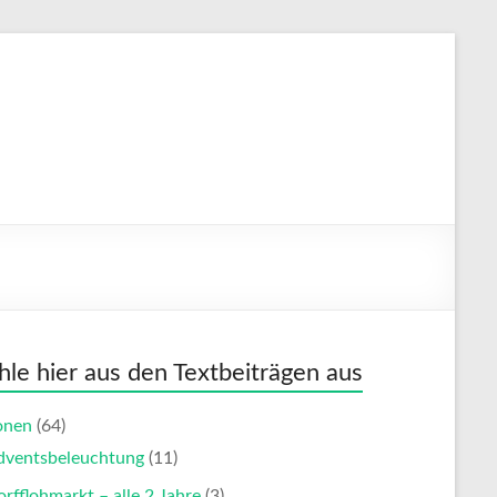
le hier aus den Textbeiträgen aus
onen
(64)
dventsbeleuchtung
(11)
rfflohmarkt – alle 2 Jahre
(3)