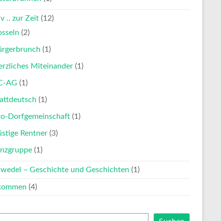
v .. zur Zeit
(12)
osseln
(2)
ürgerbrunch
(1)
rzliches Miteinander
(1)
C-AG
(1)
attdeutsch
(1)
ro-Dorfgemeinschaft
(1)
stige Rentner
(3)
anzgruppe
(1)
nwedel – Geschichte und Geschichten
(1)
lkommen
(4)
en