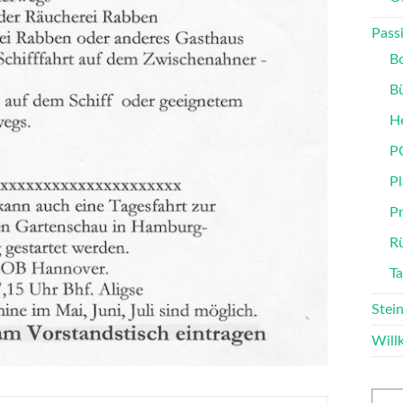
Passi
B
B
He
P
Pl
P
Rü
T
Stei
Wil
Such