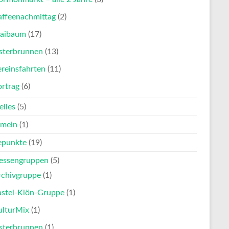
affeenachmittag
(2)
aibaum
(17)
sterbrunnen
(13)
reinsfahrten
(11)
ortrag
(6)
elles
(5)
emein
(1)
punkte
(19)
ressengruppen
(5)
rchivgruppe
(1)
astel-Klön-Gruppe
(1)
ulturMix
(1)
sterbrunnen
(1)