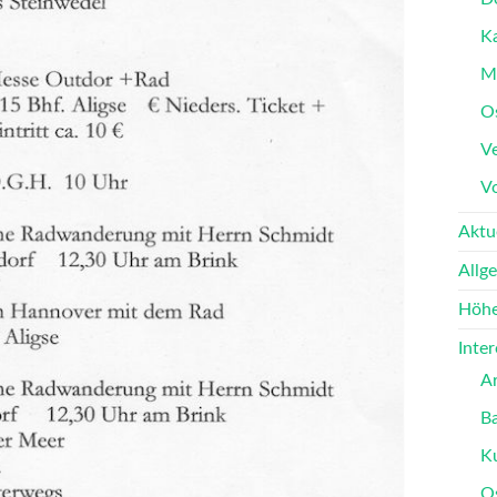
K
M
O
Ve
V
Aktu
Allg
Höhe
Inte
A
B
K
O