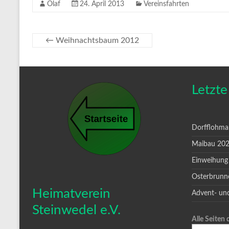
Olaf
24. April 2013
Vereinsfahrten
←
Weihnachtsbaum 2012
Letzte
Dorfflohma
Maibau 20
Einweihung
Osterbrunn
Heimatverein
Advent- un
Steinwedel e.V.
Alle Seiten