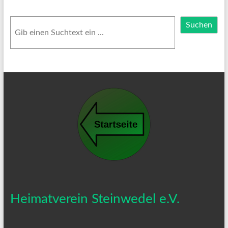
Suchen
Suchen
Heimatverein Steinwedel e.V.