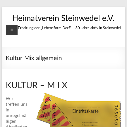
Zum
Inhalt
Heimatverein Steinwedel e.V.
springen
Menü
Für die Erhaltung der „Lebensform Dorf“ – 30 Jahre aktiv in Steinwedel
Kultur Mix allgemein
KULTUR – M I X
Wir
treffen uns
in
unregelmä
ßigen