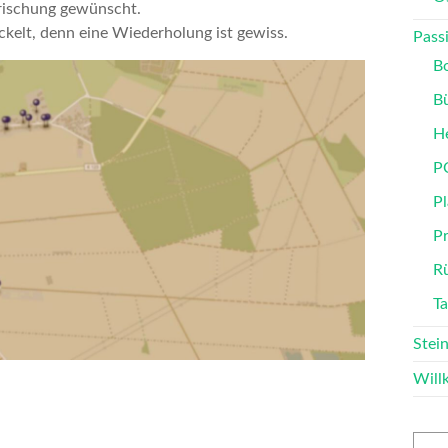
frischung gewünscht.
kelt, denn eine Wiederholung ist gewiss.
Passi
B
B
He
P
Pl
P
Rü
T
Stei
Wil
Such