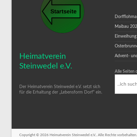
Dorfflohma
Maibau 20
Einweihung
Osterbrunn
Heimatverein
Advent- un
Steinwedel e.V.
Alle Seiten
Der Heimatverein Steinwedel e.V. setzt sich
für die Erhaltung der „Lebensform Dorf“ ein.
Copyright © 2026
Heimatverein Steinwedel e.V.
. Alle Rechte vorbehalte