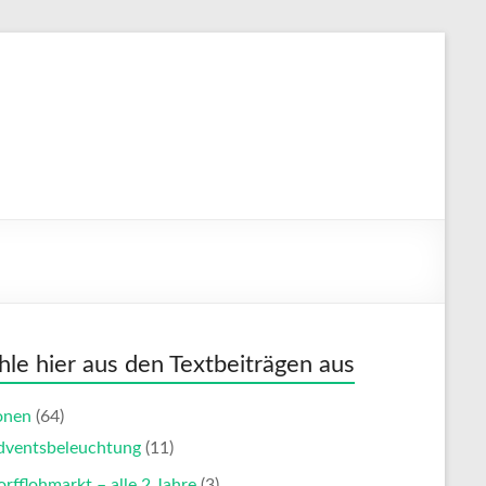
le hier aus den Textbeiträgen aus
onen
(64)
dventsbeleuchtung
(11)
rfflohmarkt – alle 2 Jahre
(3)