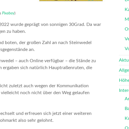
K
is
Pixabay
)
M
i 2022 wurde geprägt von sonnigen 30Grad. Da war
O
gen zu haben.
Ve
d boten, der großen Zahl an nach Steinwedel
V
fsgegenstände an.
Aktu
inwedel – auch Online verfügbar – die Stände zu
m ergaben sich natürlich Hauptraßenruten, die
Allg
Höhe
 nicht zuletzt auch wegen der Kommunikation
Inte
 vielleicht noch nicht über den Weg gelaufen
A
B
chselt und erfreuen sich jetzt einer weiteren
K
lohmarkt also sehr gelohnt.
O