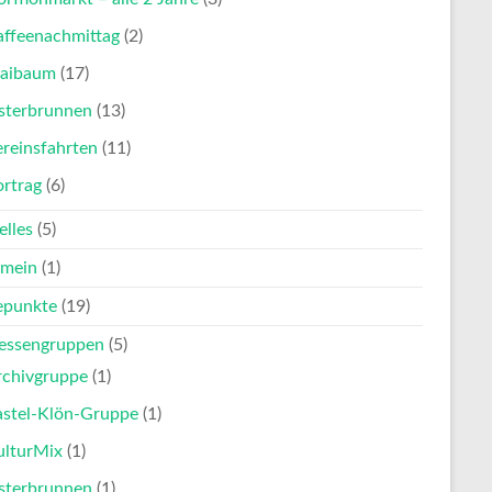
affeenachmittag
(2)
aibaum
(17)
sterbrunnen
(13)
reinsfahrten
(11)
ortrag
(6)
elles
(5)
emein
(1)
punkte
(19)
ressengruppen
(5)
rchivgruppe
(1)
astel-Klön-Gruppe
(1)
ulturMix
(1)
sterbrunnen
(1)