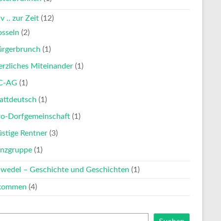
v .. zur Zeit
(12)
osseln
(2)
ürgerbrunch
(1)
rzliches Miteinander
(1)
C-AG
(1)
attdeutsch
(1)
ro-Dorfgemeinschaft
(1)
stige Rentner
(3)
anzgruppe
(1)
nwedel – Geschichte und Geschichten
(1)
lkommen
(4)
en