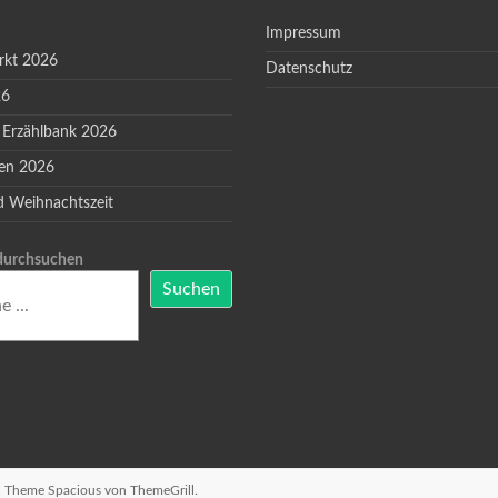
Impressum
rkt 2026
Datenschutz
26
 Erzählbank 2026
en 2026
d Weihnachtszeit
 durchsuchen
Suchen
n. Theme
Spacious
von ThemeGrill.