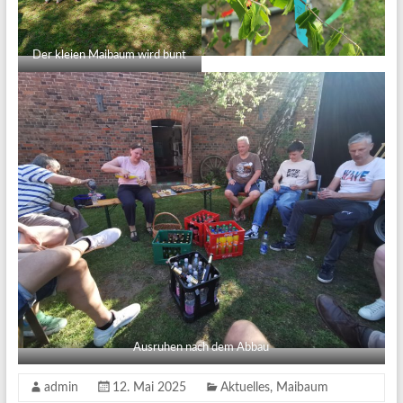
Der kleien Maibaum wird bunt
Ausruhen nach dem Abbau
admin
12. Mai 2025
Aktuelles
,
Maibaum