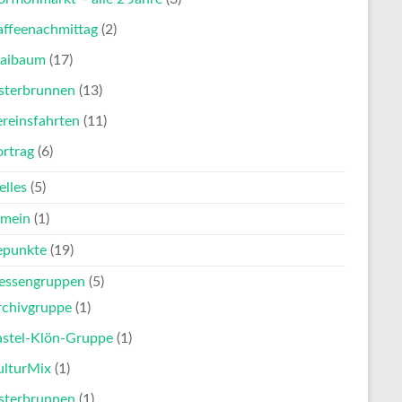
affeenachmittag
(2)
aibaum
(17)
sterbrunnen
(13)
reinsfahrten
(11)
ortrag
(6)
elles
(5)
emein
(1)
punkte
(19)
ressengruppen
(5)
rchivgruppe
(1)
astel-Klön-Gruppe
(1)
ulturMix
(1)
sterbrunnen
(1)