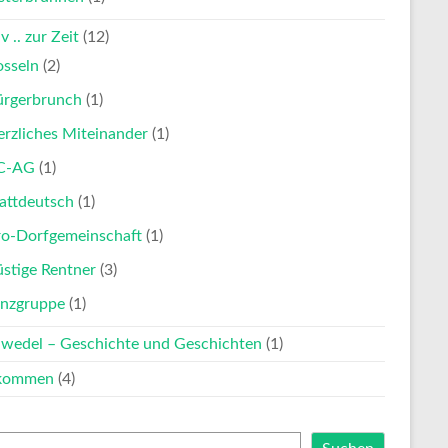
v .. zur Zeit
(12)
osseln
(2)
ürgerbrunch
(1)
rzliches Miteinander
(1)
C-AG
(1)
attdeutsch
(1)
ro-Dorfgemeinschaft
(1)
stige Rentner
(3)
anzgruppe
(1)
nwedel – Geschichte und Geschichten
(1)
lkommen
(4)
en