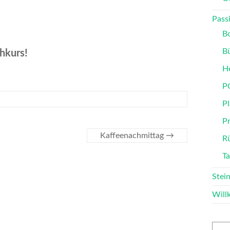
Passi
B
B
hkurs!
He
P
Pl
P
Kaffeenachmittag
→
Rü
T
Stei
Wil
Such