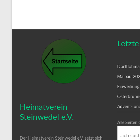
Letzte
Dorfflohma
Maibau 20
Einweihung
Osterbrunn
Heimatverein
Advent- un
Steinwedel e.V.
Alle Seiten
Der Heimatverein Steinwedel e.V. setzt sich