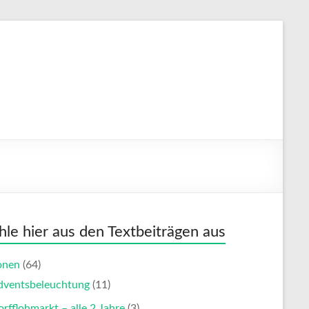
le hier aus den Textbeiträgen aus
onen
(64)
dventsbeleuchtung
(11)
rfflohmarkt – alle 2 Jahre
(3)