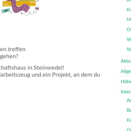
K
M
O
Ve
en treffen
V
hgehen?
Aktu
haftshaus in Steinwedel!
Allg
rbeitszeug und ein Projekt, an dem du
Höhe
Inte
A
B
K
O