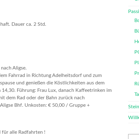
Passi
B
haft. Dauer ca. 2 Std.
B
He
P
Pl
 nach Aligse.
P
 dem
Fahrrad
in Richtung Adelheitsdorf und zum
spause und genießen die Köstlichkeiten aus dem
Rü
 14,30. Führung: Frau Lux, danach
Kaffeetrinken im
T
mit dem Rad oder der Bahn zurück nach
 Aligse Bhf.
Unkosten: € 50,00 / Gruppe +
Stei
Wil
 für alle Radfahrten !
Such