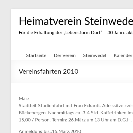
Zum
Inhalt
Heimatverein Steinwedel
springen
Für die Erhaltung der „Lebensform Dorf“ – 30 Jahre akt
Startseite
Der Verein
Steinwedel
Kalender
Vereinsfahrten 2010
März
Stadtteil-Studienfahrt
mit Frau Eckardt.
Adelssitze zwi
Bückebergen.
Nachmittags ca. 3-4 Std. Kaffetrinken i
15,00 / Person. Termin: 26.März um 13 Uhr am D.G.H.
Anmeldung bis:.15.März.2010