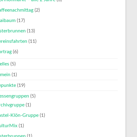
affeenachmittag
(2)
aibaum
(17)
sterbrunnen
(13)
reinsfahrten
(11)
ortrag
(6)
elles
(5)
emein
(1)
punkte
(19)
ressengruppen
(5)
rchivgruppe
(1)
astel-Klön-Gruppe
(1)
ulturMix
(1)
sterbrunnen
(1)