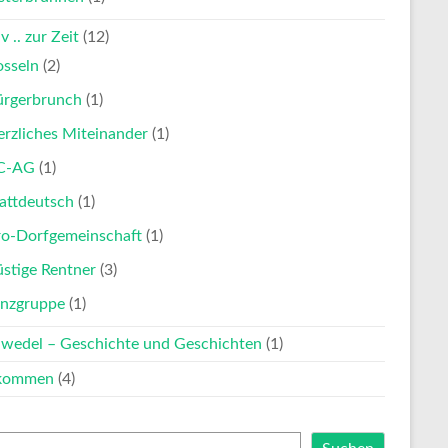
v .. zur Zeit
(12)
osseln
(2)
ürgerbrunch
(1)
rzliches Miteinander
(1)
C-AG
(1)
attdeutsch
(1)
ro-Dorfgemeinschaft
(1)
stige Rentner
(3)
anzgruppe
(1)
nwedel – Geschichte und Geschichten
(1)
lkommen
(4)
en