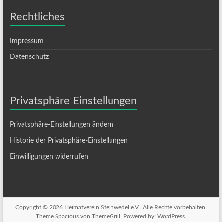
Rechtliches
Impressum
Datenschutz
Privatsphäre Einstellungen
Privatsphäre-Einstellungen ändern
Historie der Privatsphäre-Einstellungen
Einwilligungen widerrufen
Copyright © 2026
Heimatverein Steinwedel e.V.
. Alle Rechte vorbehalten.
Theme
Spacious
von ThemeGrill. Powered by:
WordPress
.