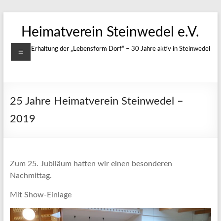
Zum
Inhalt
Heimatverein Steinwedel e.V.
springen
Menü
Für die Erhaltung der „Lebensform Dorf“ – 30 Jahre aktiv in Steinwedel
25 Jahre Heimatverein Steinwedel –
2019
Zum 25. Jubiläum hatten wir einen besonderen
Nachmittag.
Mit Show-Einlage