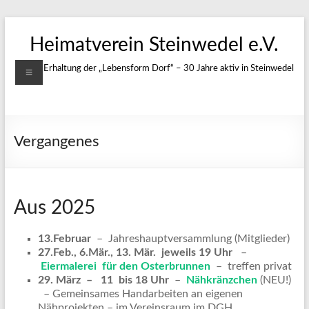
Zum
Inhalt
Heimatverein Steinwedel e.V.
springen
Menü
Für die Erhaltung der „Lebensform Dorf“ – 30 Jahre aktiv in Steinwedel
Vergangenes
Aus 2025
13.Februar
– Jahreshauptversammlung (Mitglieder)
27.Feb., 6.Mär., 13. Mär. jeweils 19 Uhr
–
Eiermalerei für den Osterbrunnen
– treffen privat
29. März – 11 bis 18 Uhr
–
Nähkränzchen
(NEU!)
– Gemeinsames Handarbeiten an eigenen
Nähprojekten – im Vereinsraum im DGH