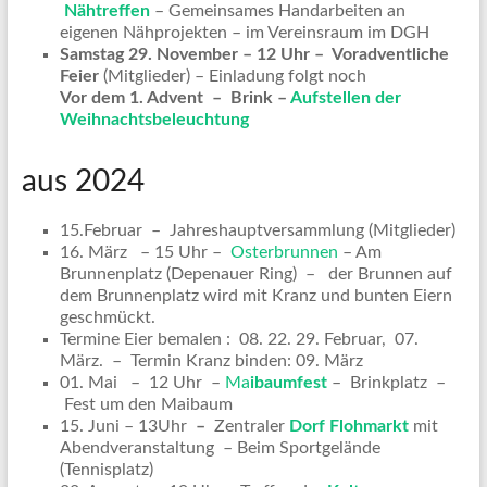
Nähtreffen
– Gemeinsames Handarbeiten an
eigenen Nähprojekten – im Vereinsraum im DGH
Samstag 29. November – 12 Uhr – Voradventliche
Feier
(Mitglieder) – Einladung folgt noch
Vor dem 1. Advent – Brink –
Aufstellen der
Weihnachtsbeleuchtung
aus 2024
15.Februar – Jahreshauptversammlung (Mitglieder)
16. März – 15 Uhr –
Osterbrunnen
– Am
Brunnenplatz (Depenauer Ring) – der Brunnen auf
dem Brunnenplatz wird mit Kranz und bunten Eiern
geschmückt.
Termine Eier bemalen : 08. 22. 29. Februar, 07.
März. – Termin Kranz binden: 09. März
01. Mai – 12 Uhr –
Ma
ibaumfest
– Brinkplatz –
Fest um den Maibaum
15. Juni – 13Uhr
–
Zentraler
Dorf Flohmarkt
mit
Abendveranstaltung – Beim Sportgelände
(Tennisplatz)