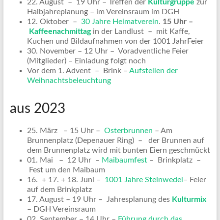
22. August – 19 Uhr – Treffen der
Kulturgruppe
zur
Halbjahreplanung – im Vereinsraum im DGH
12. Oktober –
30 Jahre Heimatverein
.
15 Uhr –
Kaffeenachmittag
in der Landlust – mit Kaffe,
Kuchen und Bildaufnahmen von der 1001 JahrFeier
30. November – 12 Uhr – Voradventliche Feier
(Mitglieder) – Einladung folgt noch
Vor dem 1. Advent – Brink –
Aufstellen der
Weihnachtsbeleuchtung
aus 2023
25. März – 15 Uhr –
Osterbrunnen
– Am
Brunnenplatz (Depenauer Ring) – der Brunnen auf
dem Brunnenplatz wird mit bunten Eiern geschmückt
01. Mai – 12 Uhr –
Maibaumfest
– Brinkplatz –
Fest um den Maibaum
16. + 17. + 18. Juni –
1001 Jahre Steinwedel
– Feier
auf dem Brinkplatz
17. August – 19 Uhr – Jahresplanung des
Kulturmix
– DGH Vereinsraum
02. September – 14 Uhr –
Führung durch das