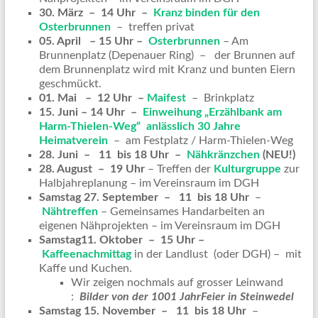
30. März – 14 Uhr –
Kranz binden für den
Osterbrunnen
– treffen privat
05. April – 15 Uhr –
Osterbrunnen
– Am
Brunnenplatz (Depenauer Ring) – der Brunnen auf
dem Brunnenplatz wird mit Kranz und bunten Eiern
geschmückt.
01. Mai – 12 Uhr –
Maifest
– Brinkplatz
15. Juni – 14 Uhr –
Einweihung „Erzählbank am
Harm-Thielen-Weg“ anlässlich 30 Jahre
Heimatverein
– am Festplatz / Harm-Thielen-Weg
28. Juni – 11 bis 18 Uhr –
Nähkränzchen
(NEU!)
28. August – 19 Uhr
– Treffen der
Kulturgruppe
zur
Halbjahreplanung – im Vereinsraum im DGH
Samstag
27. September – 11 bis 18 Uhr
–
Nähtreffen
– Gemeinsames Handarbeiten an
eigenen Nähprojekten – im Vereinsraum im DGH
Samstag
11. Oktober – 15 Uhr –
Kaffeenachmittag
in der Landlust (oder DGH) – mit
Kaffe und Kuchen.
Wir zeigen nochmals auf grosser Leinwand
:
Bilder von der 1001 JahrFeier in Steinwedel
Samstag
15. November – 11 bis 18 Uhr
–